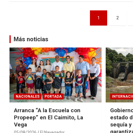
Paginación
1
2
de
entradas
Más noticias
NACIONALES
PORTADA
INTERNACI
Arranca “A la Escuela con
Gobierno
Propeep” en El Caimito, La
estado d
Vega
sequía y
garantiza
05/08/2026
El Navegador