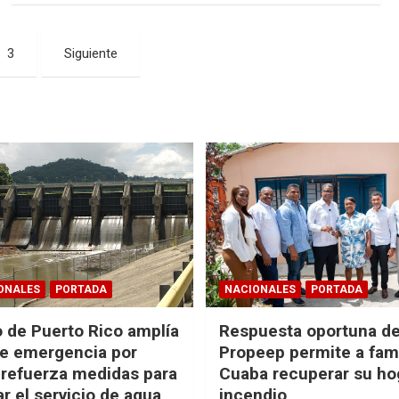
3
Siguiente
ONALES
PORTADA
NACIONALES
PORTADA
 de Puerto Rico amplía
Respuesta oportuna d
e emergencia por
Propeep permite a fami
 refuerza medidas para
Cuaba recuperar su hog
r el servicio de agua
incendio