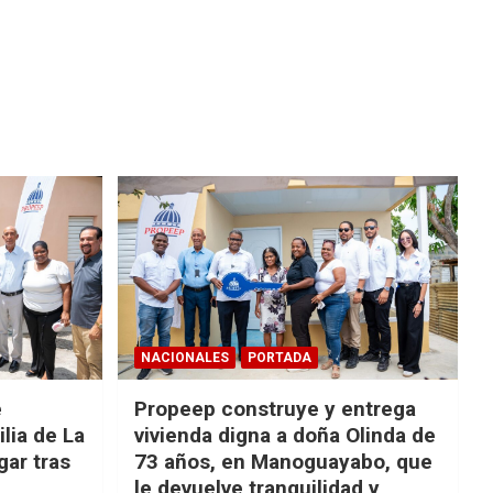
NACIONALES
PORTADA
e
Propeep construye y entrega
lia de La
vivienda digna a doña Olinda de
ar tras
73 años, en Manoguayabo, que
le devuelve tranquilidad y