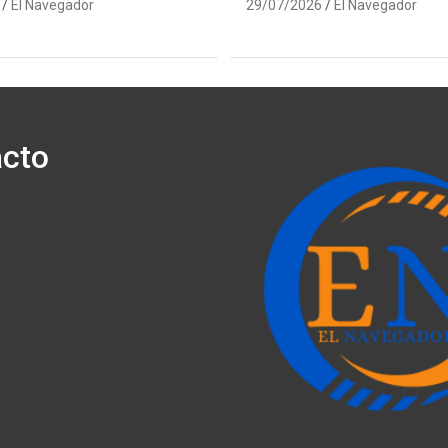
El Navegador
29/07/2026
El Navegador
cto
ónico