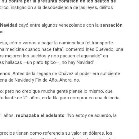
n su contra por la presunta comisión de los delitos de
ico, instigación a la desobediencia de las leyes, delitos
a Navidad
cayó entre algunos venezolanos con la
sensación
as.
esa, cómo vamos a pagar la camionetica (el transporte
una medicina cuando hace falta”, comentó Inés Quevedo, una
os mejoren los sueldos y nos paguen el aguinaldo” en
las hallacas —un plato típico—, no hay Navidad”.
enos. Antes de la llegada de Chávez al poder era suficiente
ena de Navidad y Fin de Año. Ahora, no.
año; pero no creo que mucha gente piense lo mismo, que
udiante de 21 años, en la fila para comprar en una dulcería
81 años,
rechazaba el adelanto
: “No estoy de acuerdo, la
 precios tienen como referencia su valor en dólares, los