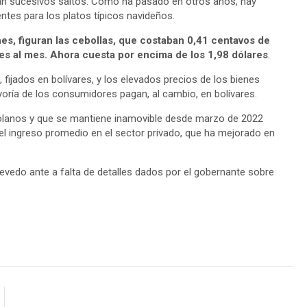
tan sucesivos saltos. Como ha pasado en otros años, hay
entes para los platos típicos navideños.
nes, figuran las cebollas, que costaban 0,41 centavos de
res al mes. Ahora cuesta por encima de los 1,98 dólares
.
fijados en bolívares, y los elevados precios de los bienes
yoría de los consumidores pagan, al cambio, en bolívares.
zolanos y que se mantiene inamovible desde marzo de 2022
 el ingreso promedio en el sector privado, que ha mejorado en
evedo ante a falta de detalles dados por el gobernante sobre