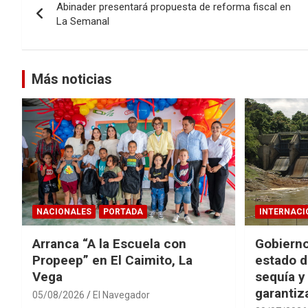
Abinader presentará propuesta de reforma fiscal en
de
La Semanal
entradas
Más noticias
NACIONALES
PORTADA
INTERNACI
Arranca “A la Escuela con
Gobierno
Propeep” en El Caimito, La
estado d
Vega
sequía y
garantiza
05/08/2026
El Navegador