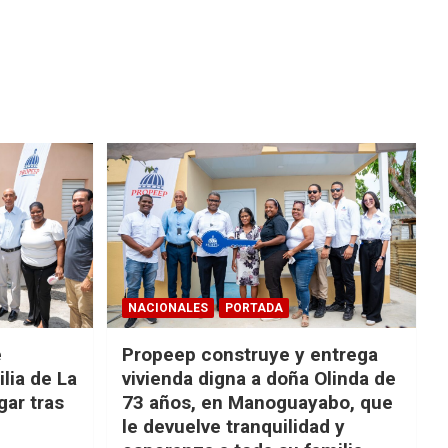
NACIONALES
PORTADA
e
Propeep construye y entrega
lia de La
vivienda digna a doña Olinda de
ar tras
73 años, en Manoguayabo, que
le devuelve tranquilidad y