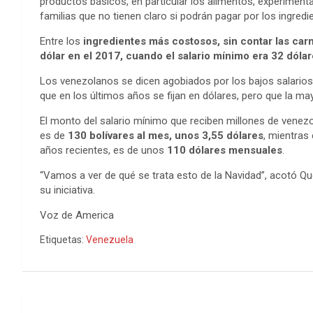
productos básicos, en particular los alimentos, experimen
familias que no tienen claro si podrán pagar por los ingredi
Entre los
ingredientes más costosos, sin contar las car
dólar en el 2017, cuando el salario mínimo era 32 dóla
Los venezolanos se dicen agobiados por los bajos salarios, 
que en los últimos años se fijan en dólares, pero que la ma
El monto del salario mínimo que reciben millones de vene
es de
130 bolívares al mes, unos 3,55 dólares
, mientras
años recientes, es de unos
110 dólares mensuales
.
“Vamos a ver de qué se trata esto de la Navidad”, acotó Qu
su iniciativa.
Voz de America
Etiquetas:
Venezuela
Navegación