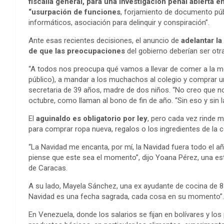
fiscalía general, para una investigación penal abierta e
“usurpación de funciones
, forjamiento de documento públ
informáticos, asociación para delinquir y conspiración”.
Ante esas recientes decisiones, el anuncio de
adelantar l
de que las preocupaciones
del gobierno deberían ser otr
“A todos nos preocupa qué vamos a llevar de comer a la m
público), a mandar a los muchachos al colegio y comprar 
secretaria de 39 años, madre de dos niños. “No creo que n
octubre, como llaman al bono de fin de año. “Sin eso y sin 
El
aguinaldo es obligatorio por ley
, pero cada vez rinde m
para comprar ropa nueva, regalos o los ingredientes de la c
“La Navidad me encanta, por mí, la Navidad fuera todo el 
piense que este sea el momento”, dijo Yoana Pérez, una est
de Caracas.
A su lado, Mayela Sánchez, una ex ayudante de cocina de 
Navidad es una fecha sagrada, cada cosa en su momento”.
En Venezuela, donde los salarios se fijan en bolívares y los