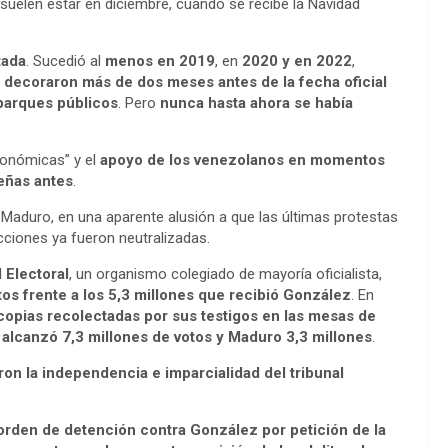
uelen estar en diciembre, cuando se recibe la Navidad
tada
. Sucedió al
menos en 2019
, en
2020 y en 2022
,
e
decoraron más de dos meses antes de la fecha oficial
 parques públicos
. Pero
nunca hasta ahora se había
conómicas” y el
apoyo de los venezolanos en momentos
eñas antes
.
ó Maduro, en una aparente alusión a que las últimas protestas
cciones ya fueron neutralizadas.
 Electoral
, un organismo colegiado de mayoría oficialista,
tos frente a los 5,3 millones que recibió González
. En
copias recolectadas por sus testigos en las mesas de
lcanzó 7,3 millones de votos y Maduro 3,3 millones
.
on la independencia e imparcialidad del tribunal
orden de detención contra González por petición de la