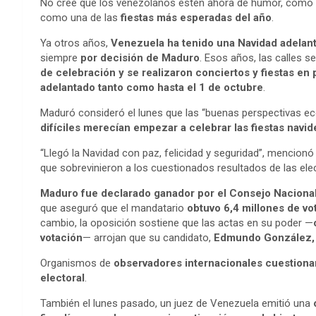
No cree que los venezolanos estén ahora de humor, como s
como una de las
fiestas más esperadas del año
.
Ya otros años,
Venezuela ha tenido una Navidad adelan
siempre
por decisión de Maduro
. Esos años, las calles s
de celebración y se realizaron conciertos y fiestas en
adelantado tanto como hasta el 1 de octubre
.
Maduró consideró el lunes que las “buenas perspectivas e
difíciles
merecían empezar a celebrar las fiestas navid
“Llegó la Navidad con paz, felicidad y seguridad”, mencion
que sobrevinieron a los cuestionados resultados de las ele
Maduro fue declarado ganador por el
Consejo Nacional
que aseguró que el mandatario
obtuvo 6,4 millones de vo
cambio, la oposición sostiene que las actas en su poder —
votación
— arrojan que su candidato,
Edmundo González, a
Organismos de
observadores internacionales cuestionar
electoral
.
También el lunes pasado, un juez de Venezuela emitió una