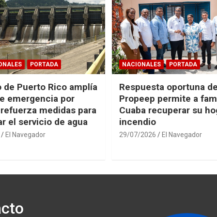
ONALES
PORTADA
NACIONALES
PORTADA
 de Puerto Rico amplía
Respuesta oportuna d
e emergencia por
Propeep permite a fami
 refuerza medidas para
Cuaba recuperar su hog
r el servicio de agua
incendio
El Navegador
29/07/2026
El Navegador
cto