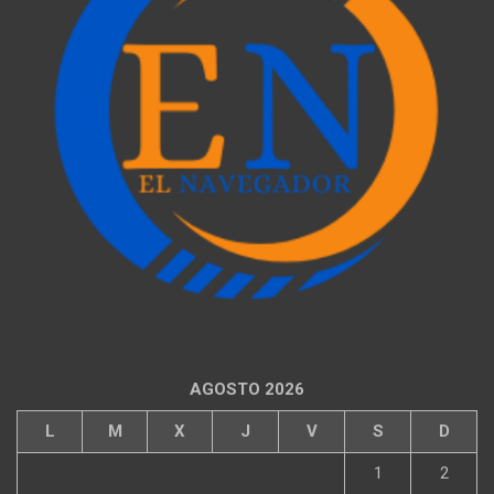
AGOSTO 2026
L
M
X
J
V
S
D
1
2