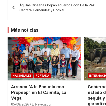
Navegación
Águilas Cibaeñas logran acuerdos con De la Paz,
de
Cabrera, Fernández y Corniel
entradas
Más noticias
NACIONALES
PORTADA
INTERNACI
Arranca “A la Escuela con
Gobierno
Propeep” en El Caimito, La
estado d
Vega
sequía y
garantiza
05/08/2026
El Navegador