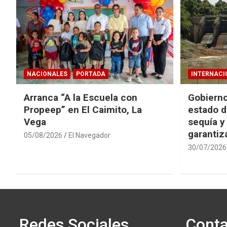
NACIONALES
PORTADA
INTERNACI
Arranca “A la Escuela con
Gobierno
Propeep” en El Caimito, La
estado d
Vega
sequía y
garantiza
05/08/2026
El Navegador
30/07/2026
Redes Sociales
Conta