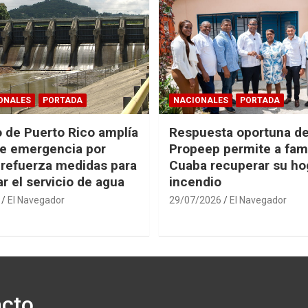
ONALES
PORTADA
NACIONALES
PORTADA
 de Puerto Rico amplía
Respuesta oportuna d
e emergencia por
Propeep permite a fami
 refuerza medidas para
Cuaba recuperar su hog
r el servicio de agua
incendio
El Navegador
29/07/2026
El Navegador
cto