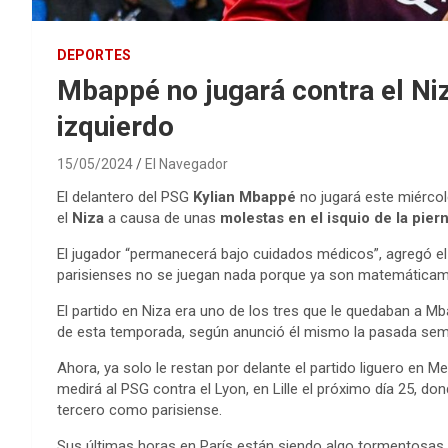
DEPORTES
Mbappé no jugará contra el Niz
izquierdo
15/05/2024
El Navegador
El delantero del PSG
Kylian Mbappé
no jugará este miércol
el
Niza
a causa de unas
molestas en el isquio de la pier
El jugador “permanecerá bajo cuidados médicos”, agregó el P
parisienses no se juegan nada porque ya son matemática
El partido en Niza era uno de los tres que le quedaban a Mb
de esta temporada, según anunció él mismo la pasada se
Ahora, ya solo le restan por delante el partido liguero en M
medirá al PSG contra el Lyon, en Lille el próximo día 25, 
tercero como parisiense.
Sus últimas horas en París están siendo algo tormentosas, 