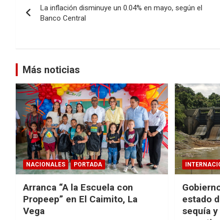
La inflación disminuye un 0.04% en mayo, según el
de
Banco Central
entradas
Más noticias
NACIONALES
PORTADA
INTERNACI
Arranca “A la Escuela con
Gobierno
Propeep” en El Caimito, La
estado d
Vega
sequía y