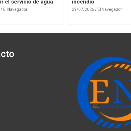
r el servicio de agua
incendio
El Navegador
29/07/2026
El Navegador
cto
ónico