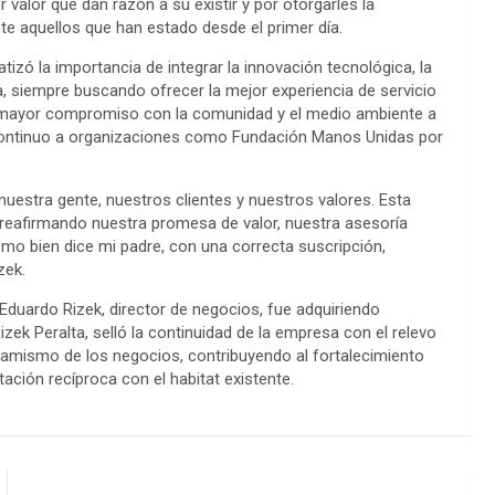
 valor que dan razón a su existir y por otorgarles la
e aquellos que han estado desde el primer día.
tizó la importancia de integrar la innovación tecnológica, la
a, siempre buscando ofrecer la mejor experiencia de servicio
n mayor compromiso con la comunidad y el medio ambiente a
 continuo a organizaciones como Fundación Manos Unidas por
nuestra gente, nuestros clientes y nuestros valores. Esta
 reafirmando nuestra promesa de valor, nuestra asesoría
mo bien dice mi padre, con una correcta suscripción,
zek.
 Eduardo Rizek, director de negocios, fue adquiriendo
izek Peralta, selló la continuidad de la empresa con el relevo
namismo de los negocios, contribuyendo al fortalecimiento
ación recíproca con el habitat existente.