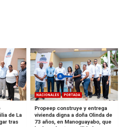
NACIONALES
PORTADA
e
Propeep construye y entrega
lia de La
vivienda digna a doña Olinda de
ar tras
73 años, en Manoguayabo, que