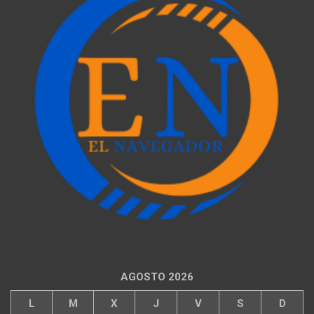
AGOSTO 2026
L
M
X
J
V
S
D