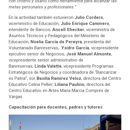
con criterio y usarlo como herramienta para alcanzar las
metas personales y profesionales.”
En la actividad también estuvieron
Julio Cordero
,
viceministro de Educación;
Julio Enrique Caminero
,
intendente de Bancos;
Ancell Shecker
, viceministra de
Asuntos Técnicos y Pedagógicos del Ministerio de
Educación;
Noelia García de Pereyra
, presidenta del
Voluntariado Banreservas;
Ysidro García
, vicepresidente
ejecutivo senior de Negocios;
José Manuel Almonte
,
vicepresidente senior administrativo de
Banreservas;
Linda Valette
, vicepresidente Programas
Estratégicos de Negocios y coordinadora de “Bancarizar
es Patria”; sor
Basilia Ramírez Veloz
, directora del Centro
Educativo Celina Pellier;
Liliana Paulino
, directora del
Centro Educativo en Artes María Marcia Comprés de
Vargas.
Capacitación para docentes, padres y tutores