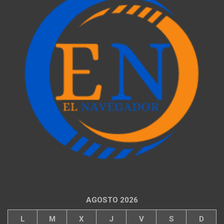
AGOSTO 2026
L
M
X
J
V
S
D