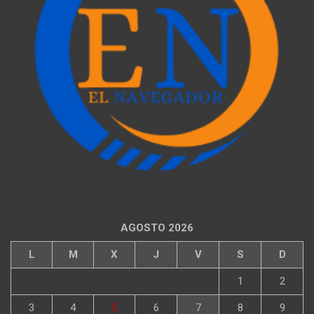
AGOSTO 2026
L
M
X
J
V
S
D
1
2
3
4
5
6
7
8
9