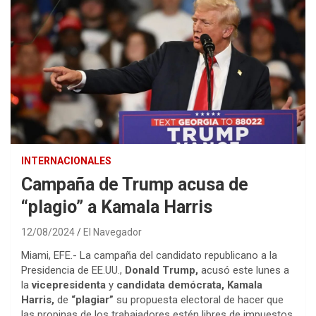
INTERNACIONALES
Campaña de Trump acusa de
“plagio” a Kamala Harris
12/08/2024
El Navegador
Miami, EFE.- La campaña del candidato republicano a la
Presidencia de EE.UU.,
Donald Trump,
acusó este lunes a
la
vicepresidenta
y
candidata demócrata, Kamala
Harris,
de
“plagiar”
su propuesta electoral de hacer que
las propinas de los trabajadores estén libres de impuestos.