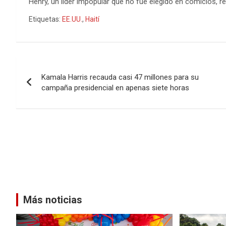
Henry, un líder impopular que no fue elegido en comicios, ren
Etiquetas:
EE.UU.
,
Haití
Navegación
Kamala Harris recauda casi 47 millones para su
de
campaña presidencial en apenas siete horas
entradas
Más noticias