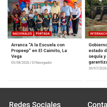
NACIONALES
PORTADA
INTERNACI
Arranca “A la Escuela con
Gobierno
Propeep” en El Caimito, La
estado d
Vega
sequía y
garantiza
05/08/2026
El Navegador
30/07/2026
Redes Sociales
Conta