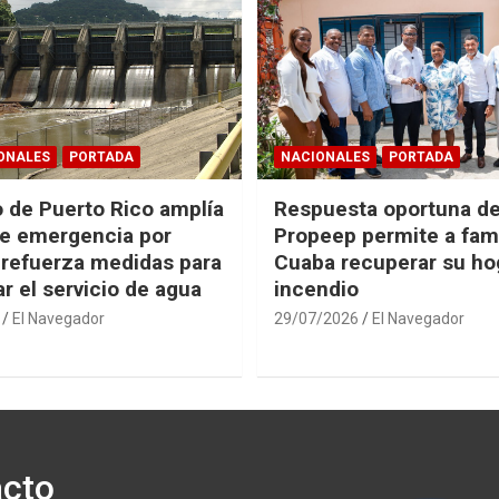
ONALES
PORTADA
NACIONALES
PORTADA
 de Puerto Rico amplía
Respuesta oportuna d
e emergencia por
Propeep permite a fami
 refuerza medidas para
Cuaba recuperar su hog
r el servicio de agua
incendio
El Navegador
29/07/2026
El Navegador
cto