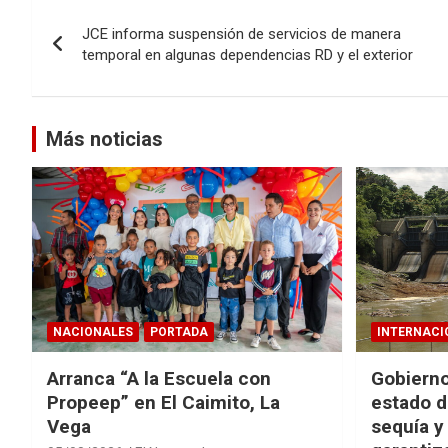
Navegación
JCE informa suspensión de servicios de manera
de
temporal en algunas dependencias RD y el exterior
entradas
Más noticias
NACIONALES
PORTADA
INTERNACI
Arranca “A la Escuela con
Gobierno
Propeep” en El Caimito, La
estado d
Vega
sequía y