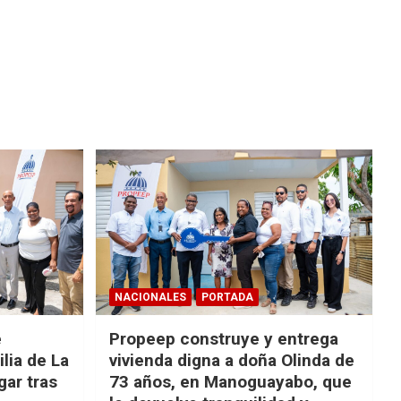
NACIONALES
PORTADA
e
Propeep construye y entrega
lia de La
vivienda digna a doña Olinda de
ar tras
73 años, en Manoguayabo, que