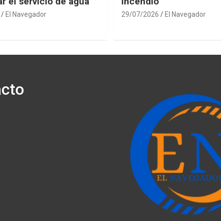
r el servicio de agua
incendio
El Navegador
29/07/2026
El Navegador
cto
ónico