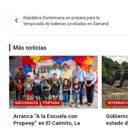
Navegación
República Dominicana se prepara para la
de
temporada de ballenas jorobadas en Samaná
entradas
Más noticias
NACIONALES
PORTADA
INTERNACI
Arranca “A la Escuela con
Gobierno
Propeep” en El Caimito, La
estado d