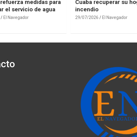
 refuerza medidas para
Cuaba recuperar su hog
r el servicio de agua
incendio
El Navegador
29/07/2026
El Navegador
cto
ónico