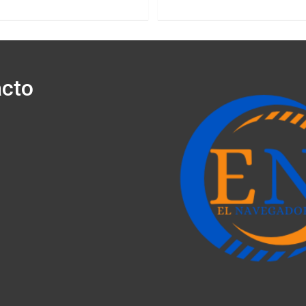
cto
ónico