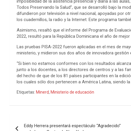
imposibilidad de la asistencia presencial y diaria a las aul
Todos Preservando la Salud”, que se desarrolló bajo la mod
difundieron por televisión a nivel nacional, apoyadas por 
los cuadernillos, la radio y la Internet. Este programa tambi
Asimismo, resaltó que el informe del Programa de Evaluaci
2022, resultó para la República Dominicana el año de mejo
Las pruebas PISA-2022 fueron aplicadas en el mes de mayo d
ministerio, y midieron sus dos años de innovadora gestión 
“Si bien no estamos conformes con los resultados alcanzad
junto a los docentes, a los directores de centros y a las fa
del hecho de que de los 81 países participantes en la edici
los cuales sólo dos pertenecen a América Latina, siendo la
Etiquetas:
Minerd
,
Ministerio de educación
Navegación
Eddy Herrera presentará espectáculo “Agradecido”