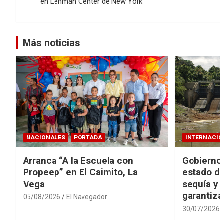
de
en Lehman Center de New York
entradas
Más noticias
NACIONALES
PORTADA
INTERNACI
Arranca “A la Escuela con
Gobierno
Propeep” en El Caimito, La
estado d
Vega
sequía y
garantiza
05/08/2026
El Navegador
30/07/2026