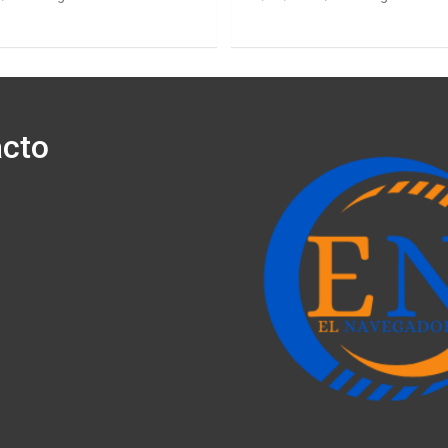
cto
ónico