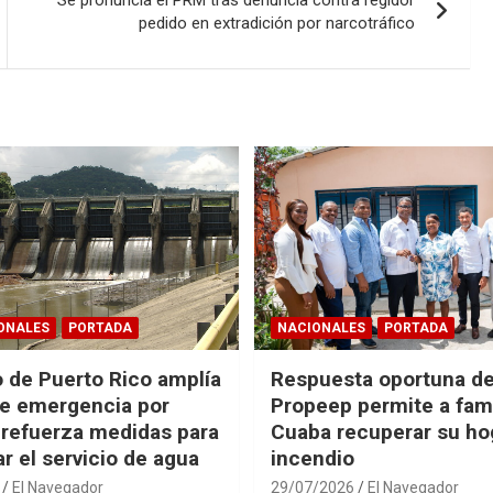
pedido en extradición por narcotráfico
ONALES
PORTADA
NACIONALES
PORTADA
 de Puerto Rico amplía
Respuesta oportuna d
e emergencia por
Propeep permite a fami
 refuerza medidas para
Cuaba recuperar su hog
r el servicio de agua
incendio
El Navegador
29/07/2026
El Navegador