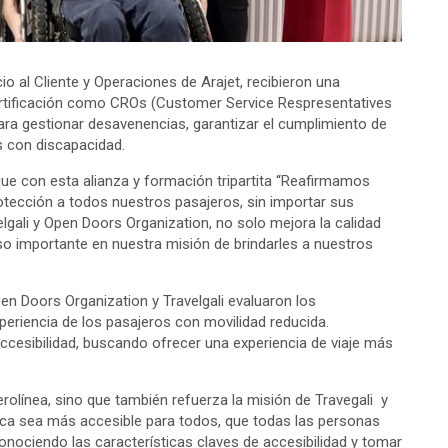
io al Cliente y Operaciones de Arajet, recibieron una
certificación como CROs (Customer Service Respresentatives
para gestionar desavenencias, garantizar el cumplimiento de
s con discapacidad.
ue con esta alianza y formación tripartita “Reafirmamos
tección a todos nuestros pasajeros, sin importar sus
lgali y Open Doors Organization, no solo mejora la calidad
o importante en nuestra misión de brindarles a nuestros
en Doors Organization y Travelgali evaluaron los
eriencia de los pasajeros con movilidad reducida.
accesibilidad, buscando ofrecer una experiencia de viaje más
erolínea, sino que también refuerza la misión de Travegali y
tica sea más accesible para todos, que todas las personas
onociendo las características claves de accesibilidad y tomar