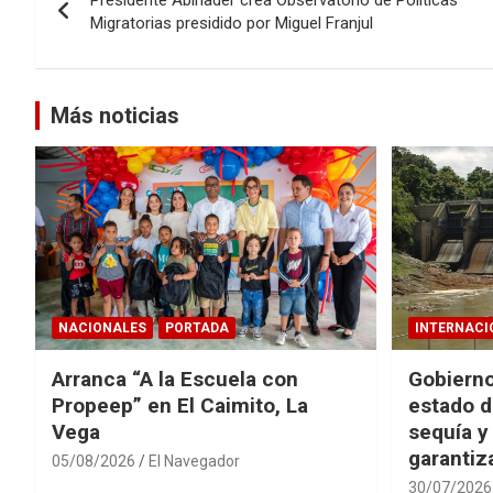
de
Migratorias presidido por Miguel Franjul
entradas
Más noticias
NACIONALES
PORTADA
INTERNACI
Arranca “A la Escuela con
Gobierno
Propeep” en El Caimito, La
estado d
Vega
sequía y
garantiza
05/08/2026
El Navegador
30/07/2026