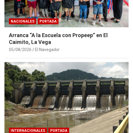
NACIONALES
PORTADA
Arranca “A la Escuela con Propeep” en El
Caimito, La Vega
05/08/2026
El Navegador
INTERNACIONALES
PORTADA