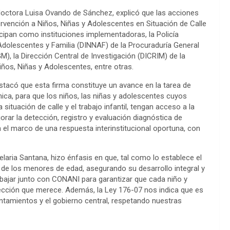
, doctora Luisa Ovando de Sánchez, explicó que las acciones
rvención a Niños, Niñas y Adolescentes en Situación de Calle
icipan como instituciones implementadoras, la Policía
 Adolescentes y Familia (DINNAF) de la Procuraduría General
M), la Dirección Central de Investigación (DICRIM) de la
Niños, Niñas y Adolescentes, entre otras.
estacó que esta firma constituye un avance en la tarea de
ca, para que los niños, las niñas y adolescentes cuyos
ituación de calle y el trabajo infantil, tengan acceso a la
jorar la detección, registro y evaluación diagnóstica de
 el marco de una respuesta interinstitucional oportuna, con
laria Santana, hizo énfasis en que, tal como lo establece el
ar de los menores de edad, asegurando su desarrollo integral y
abajar junto con CONANI para garantizar que cada niño y
tección que merece. Además, la Ley 176-07 nos indica que es
ntamientos y el gobierno central, respetando nuestras