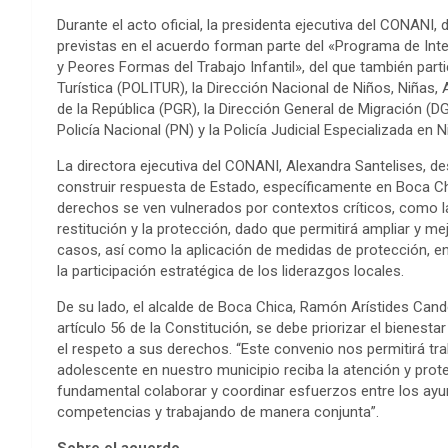
Durante el acto oficial, la presidenta ejecutiva del CONANI
previstas en el acuerdo forman parte del «Programa de Inte
y Peores Formas del Trabajo Infantil», del que también part
Turística (POLITUR), la Dirección Nacional de Niños, Niñas,
de la República (PGR), la Dirección General de Migración (DG
Policía Nacional (PN) y la Policía Judicial Especializada en 
La directora ejecutiva del CONANI, Alexandra Santelises, d
construir respuesta de Estado, específicamente en Boca Chi
derechos se ven vulnerados por contextos críticos, como la s
restitución y la protección, dado que permitirá ampliar y me
casos, así como la aplicación de medidas de protección, en
la participación estratégica de los liderazgos locales.
De su lado, el alcalde de Boca Chica, Ramón Arístides Cande
artículo 56 de la Constitución, se debe priorizar el bienest
el respeto a sus derechos. “Este convenio nos permitirá tr
adolescente en nuestro municipio reciba la atención y pro
fundamental colaborar y coordinar esfuerzos entre los ayu
competencias y trabajando de manera conjunta”.
Sobre el acuerdo