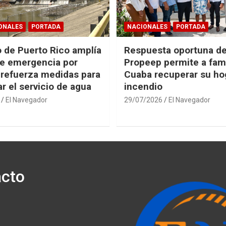
ONALES
PORTADA
NACIONALES
PORTADA
 de Puerto Rico amplía
Respuesta oportuna d
e emergencia por
Propeep permite a fami
 refuerza medidas para
Cuaba recuperar su hog
r el servicio de agua
incendio
El Navegador
29/07/2026
El Navegador
cto
ónico