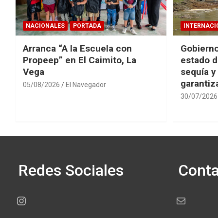
NACIONALES
PORTADA
INTERNACI
Arranca “A la Escuela con
Gobierno
Propeep” en El Caimito, La
estado d
Vega
sequía y
garantiza
05/08/2026
El Navegador
30/07/2026
Redes Sociales
Conta
Instagram
Correo electr