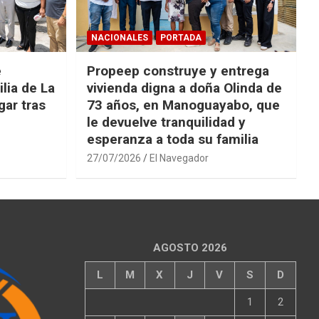
NACIONALES
PORTADA
e
Propeep construye y entrega
lia de La
vivienda digna a doña Olinda de
ar tras
73 años, en Manoguayabo, que
le devuelve tranquilidad y
esperanza a toda su familia
27/07/2026
El Navegador
AGOSTO 2026
L
M
X
J
V
S
D
1
2