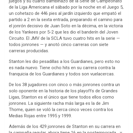
juegos y su cuarto bambinazo de la Serie de Campeonato
de la Liga Americana el sábado por la noche en el Juego 5,
un cohetazo de 446 pies al jardín izquierdo que empató el
partido a 2 en la sexta entrada, preparando el camino para
el jonrón decisivo de Juan Soto en la décima, en la victoria
de los Yankees por 5-2 que les dio el banderín del Joven
Circuito. El JMV de la SCLA tuvo cuatro hits en la serie —
todos jonrones — y anotó cinco carreras con siete
carreras producidas.
Stanton les dio pesadillas a los Guardianes, pero esto no
es nada nuevo. Tiene ocho hits en su carrera contra la
franquicia de los Guardianes y todos son vuelacercas.
De los 38 jugadores con cinco o más jonrones contra un
solo oponente en la historia de los playoffs de Grandes
Ligas, Stanton es el único que tiene todos ellos como
jonrones. La siguiente racha más larga es la de Jim
Thome, quien se voló la cerca cinco veces contra los
Medias Rojas entre 1995 y 1999.
Además de los 429 jonrones de Stanton en su carrera en
la campaña regular, ahora tiene 16 en la postemporada… y