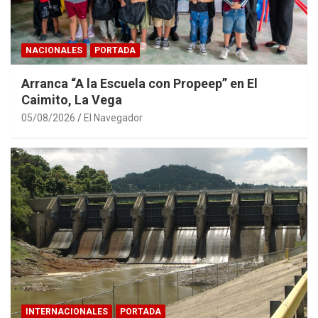
NACIONALES
PORTADA
Arranca “A la Escuela con Propeep” en El
Caimito, La Vega
05/08/2026
El Navegador
INTERNACIONALES
PORTADA