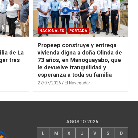
NACIONALES
PORTADA
e
Propeep construye y entrega
lia de La
vivienda digna a doña Olinda de
ar tras
73 años, en Manoguayabo, que
le devuelve tranquilidad y
esperanza a toda su familia
27/07/2026
El Navegador
AGOSTO 2026
L
M
X
J
V
S
D