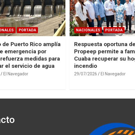
ONALES
PORTADA
NACIONALES
PORTADA
 de Puerto Rico amplía
Respuesta oportuna d
e emergencia por
Propeep permite a fami
 refuerza medidas para
Cuaba recuperar su hog
r el servicio de agua
incendio
El Navegador
29/07/2026
El Navegador
cto