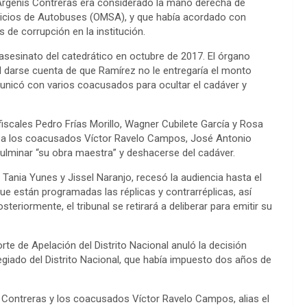
e Argenis Contreras era considerado la mano derecha de
ervicios de Autobuses (OMSA), y que había acordado con
de corrupción en la institución.
 asesinato del catedrático en octubre de 2017. El órgano
l darse cuenta de que Ramírez no le entregaría el monto
unicó con varios coacusados para ocultar el cadáver y
fiscales Pedro Frías Morillo, Wagner Cubilete García y Rosa
ó a los coacusados Víctor Ravelo Campos, José Antonio
ulminar “su obra maestra” y deshacerse del cadáver.
, Tania Yunes y Jissel Naranjo, recesó la audiencia hasta el
que están programadas las réplicas y contrarréplicas, así
riormente, el tribunal se retirará a deliberar para emitir su
rte de Apelación del Distrito Nacional anuló la decisión
giado del Distrito Nacional, que había impuesto dos años de
 Contreras y los coacusados Víctor Ravelo Campos, alias el