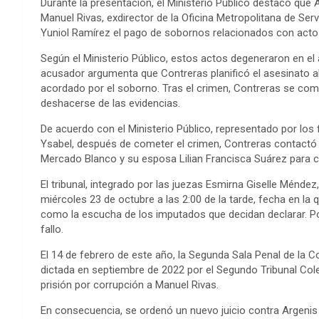
Durante la presentación, el Ministerio Público destacó qu
Manuel Rivas, exdirector de la Oficina Metropolitana de S
Yuniol Ramírez el pago de sobornos relacionados con actos 
Según el Ministerio Público, estos actos degeneraron en el
acusador argumenta que Contreras planificó el asesinato a
acordado por el soborno. Tras el crimen, Contreras se com
deshacerse de las evidencias.
De acuerdo con el Ministerio Público, representado por los 
Ysabel, después de cometer el crimen, Contreras contact
Mercado Blanco y su esposa Lilian Francisca Suárez para c
El tribunal, integrado por las juezas Esmirna Giselle Méndez
miércoles 23 de octubre a las 2:00 de la tarde, fecha en la 
como la escucha de los imputados que decidan declarar. Poste
fallo.
El 14 de febrero de este año, la Segunda Sala Penal de la Co
dictada en septiembre de 2022 por el Segundo Tribunal Cole
prisión por corrupción a Manuel Rivas.
En consecuencia, se ordenó un nuevo juicio contra Argenis