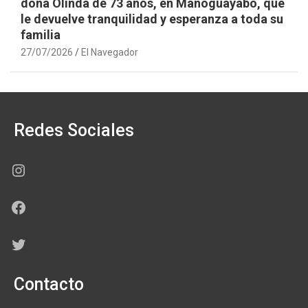
doña Olinda de 73 años, en Manoguayabo, que
le devuelve tranquilidad y esperanza a toda su
familia
27/07/2026
El Navegador
Redes Sociales
Instagram
Facebook
Twitter
Contacto