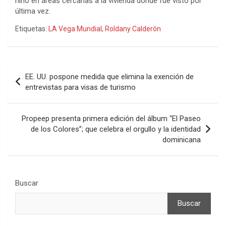
niño en áreas cercanas a la vivienda donde fue visto por
última vez.
Etiquetas:
LA Vega Mundial
,
Roldany Calderón
Navegación
EE. UU. pospone medida que elimina la exención de
de
entrevistas para visas de turismo
entradas
Propeep presenta primera edición del álbum “El Paseo
de los Colores”; que celebra el orgullo y la identidad
dominicana
Buscar
Buscar