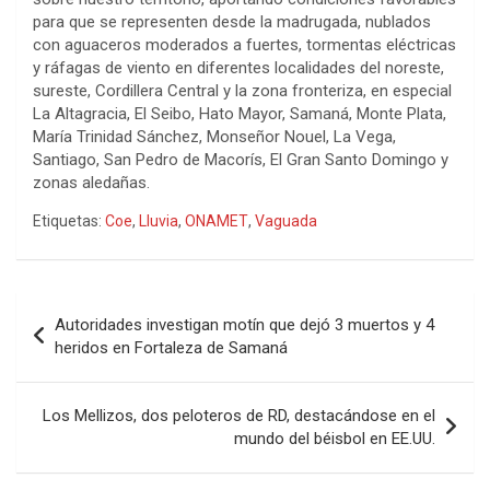
para que se representen desde la madrugada, nublados
con aguaceros moderados a fuertes, tormentas eléctricas
y ráfagas de viento en diferentes localidades del noreste,
sureste, Cordillera Central y la zona fronteriza, en especial
La Altagracia, El Seibo, Hato Mayor, Samaná, Monte Plata,
María Trinidad Sánchez, Monseñor Nouel, La Vega,
Santiago, San Pedro de Macorís, El Gran Santo Domingo y
zonas aledañas.
Etiquetas:
Coe
,
Lluvia
,
ONAMET
,
Vaguada
Navegación
Autoridades investigan motín que dejó 3 muertos y 4
de
heridos en Fortaleza de Samaná
entradas
Los Mellizos, dos peloteros de RD, destacándose en el
mundo del béisbol en EE.UU.