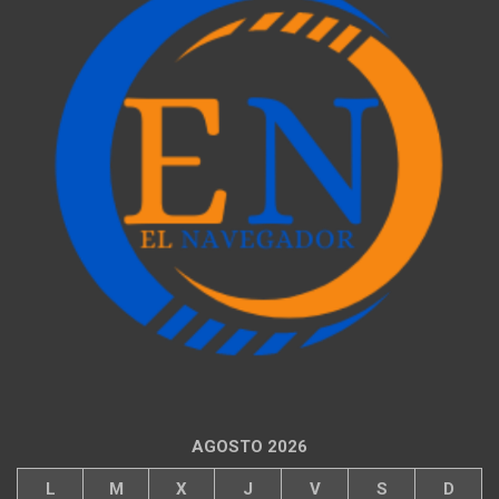
AGOSTO 2026
L
M
X
J
V
S
D