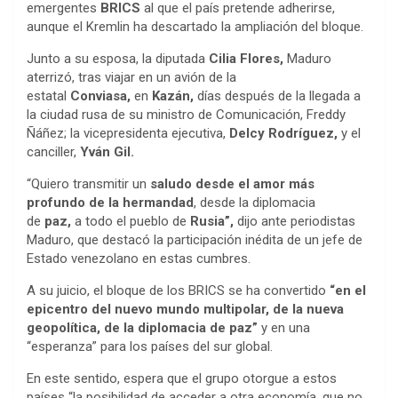
emergentes
BRICS
al que el país pretende adherirse,
aunque el Kremlin ha descartado la ampliación del bloque.
Junto a su esposa, la diputada
Cilia Flores,
Maduro
aterrizó, tras viajar en un avión de la
estatal
Conviasa,
en
Kazán,
días después de la llegada a
la ciudad rusa de su ministro de Comunicación, Freddy
Ñáñez; la vicepresidenta ejecutiva,
Delcy Rodríguez,
y el
canciller,
Yván Gil.
“Quiero transmitir un
saludo desde el amor más
profundo de la hermandad
, desde la diplomacia
de
paz,
a todo el pueblo de
Rusia”,
dijo ante periodistas
Maduro, que destacó la participación inédita de un jefe de
Estado venezolano en estas cumbres.
A su juicio, el bloque de los BRICS se ha convertido
“en el
epicentro del nuevo mundo multipolar, de la nueva
geopolítica, de la diplomacia de paz”
y en una
“esperanza” para los países del sur global.
En este sentido, espera que el grupo otorgue a estos
países “la posibilidad de acceder a otra economía, que no