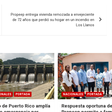
Propeep entrega vivienda remozada a envejeciente
de 72 años que perdió su hogar en un incendio en
Los Llanos
ONALES
PORTADA
NACIONALES
PORTADA
 de Puerto Rico amplía
Respuesta oportuna d
e emergencia por
Propeep permite a fami