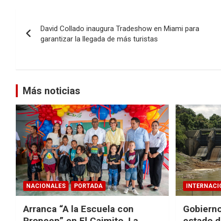
Navegación
David Collado inaugura Tradeshow en Miami para
de
garantizar la llegada de más turistas
entradas
Más noticias
NACIONALES
PORTADA
INTERNACI
Arranca “A la Escuela con
Gobierno
Propeep” en El Caimito, La
estado d