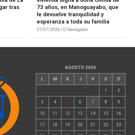
ar tras
73 años, en Manoguayabo, que
le devuelve tranquilidad y
esperanza a toda su familia
27/07/2026
El Navegador
AGOSTO 2026
L
M
X
J
V
S
D
1
2
3
4
5
6
7
8
9
10
11
12
13
14
15
16
17
18
19
20
21
22
23