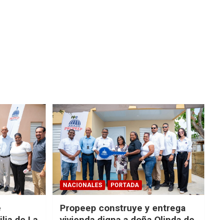
NACIONALES
PORTADA
e
Propeep construye y entrega
lia de La
vivienda digna a doña Olinda de