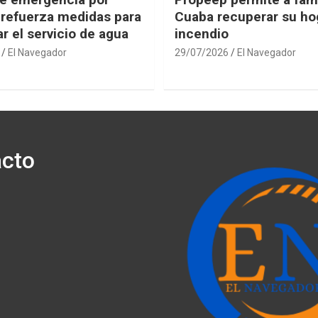
 refuerza medidas para
Cuaba recuperar su hog
r el servicio de agua
incendio
El Navegador
29/07/2026
El Navegador
cto
ónico