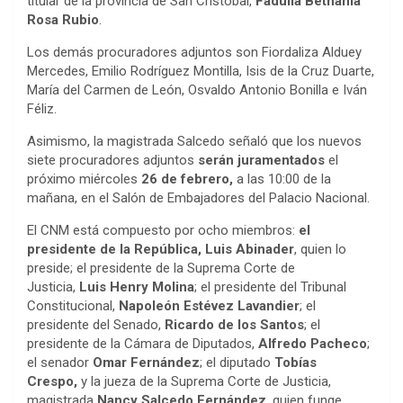
titular de la provincia de San Cristóbal,
Fadulia Bethania
Rosa Rubio
.
Los demás procuradores adjuntos son Fiordaliza Alduey
Mercedes, Emilio Rodríguez Montilla, Isis de la Cruz Duarte,
María del Carmen de León, Osvaldo Antonio Bonilla e Iván
Féliz.
Asimismo, la magistrada Salcedo señaló que los nuevos
siete procuradores adjuntos
serán juramentados
el
próximo miércoles
26 de febrero,
a las 10:00 de la
mañana, en el Salón de Embajadores del Palacio Nacional.
El CNM está compuesto por ocho miembros:
el
presidente de la República, Luis Abinader
, quien lo
preside; el presidente de la Suprema Corte de
Justicia,
Luis Henry Molina
; el presidente del Tribunal
Constitucional,
Napoleón Estévez Lavandier
; el
presidente del Senado,
Ricardo de los Santos
; el
presidente de la Cámara de Diputados,
Alfredo Pacheco
;
el senador
Omar Fernández
; el diputado
Tobías
Crespo,
y la jueza de la Suprema Corte de Justicia,
magistrada
Nancy Salcedo Fernández
, quien funge